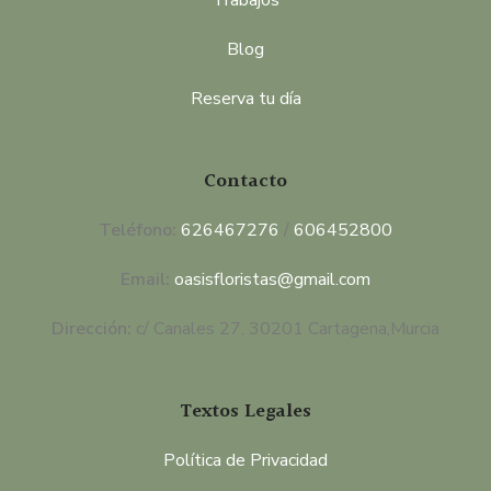
Trabajos
Blog
Reserva tu día
Contacto
Teléfono:
626467276
/
606452800
Email:
oasisfloristas@gmail.com
Dirección:
c/ Canales 27, 30201 Cartagena,Murcia
Textos Legales
Política de Privacidad