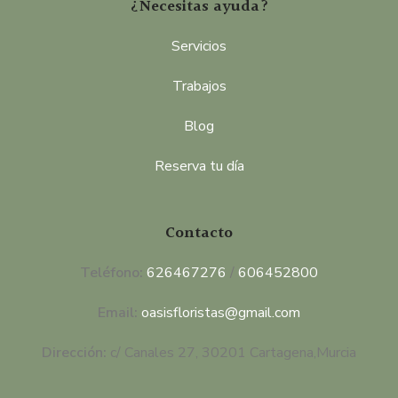
¿Necesitas ayuda?
Servicios
Trabajos
Blog
Reserva tu día
Contacto
Teléfono:
626467276
/
606452800
Email:
oasisfloristas@gmail.com
Dirección:
c/ Canales 27, 30201 Cartagena,Murcia