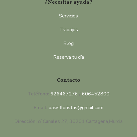
¿Necesitas ayuda?
Servicios
Trabajos
Blog
Reserva tu día
Contacto
Teléfono:
626467276
/
606452800
Email:
oasisfloristas@gmail.com
Dirección:
c/ Canales 27, 30201 Cartagena,Murcia