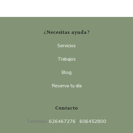
¿Necesitas ayuda?
Servicios
Trabajos
Blog
Reserva tu día
Contacto
Teléfono:
626467276
/
606452800