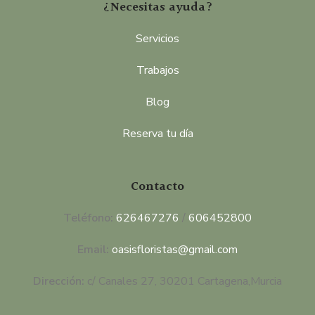
¿Necesitas ayuda?
Servicios
Trabajos
Blog
Reserva tu día
Contacto
Teléfono:
626467276
/
606452800
Email:
oasisfloristas@gmail.com
Dirección:
c/ Canales 27, 30201 Cartagena,Murcia