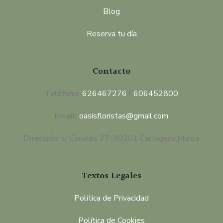
Blog
Reserva tu día
Contacto
Teléfono:
626467276
/
606452800
Email:
oasisfloristas@gmail.com
Dirección:
c/ Canales 27, 30201 Cartagena,Murcia
Textos Legales
Política de Privacidad
Política de Cookies