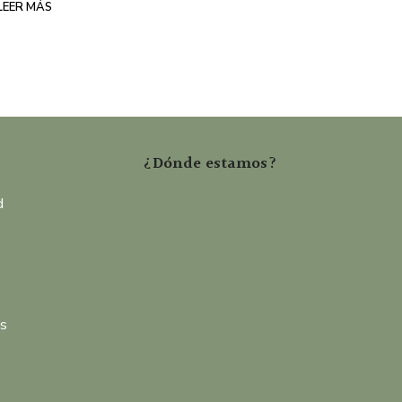
LEER MÁS
¿Dónde estamos?
d
es