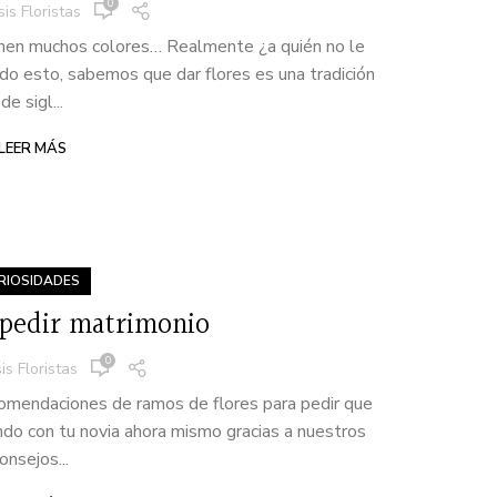
0
is Floristas
tienen muchos colores… Realmente ¿a quién no le
o esto, sabemos que dar flores es una tradición
de sigl...
LEER MÁS
RIOSIDADES
pedir matrimonio
0
is Floristas
omendaciones de ramos de flores para pedir que
ndo con tu novia ahora mismo gracias a nuestros
onsejos...