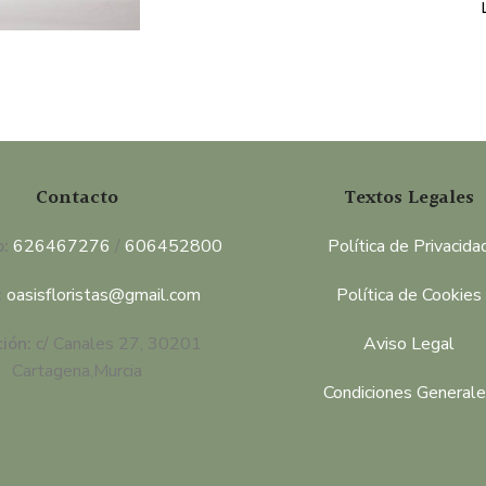
Contacto
Textos Legales
o:
626467276
/
606452800
Política de Privacida
:
oasisfloristas@gmail.com
Política de Cookies
ción:
c/ Canales 27, 30201
Aviso Legal
Cartagena,Murcia
Condiciones General