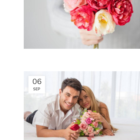
06
SEP