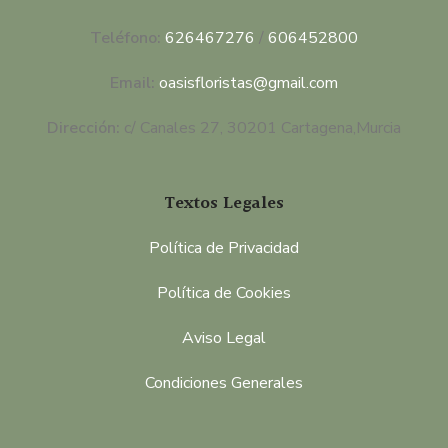
Teléfono:
626467276
/
606452800
Email:
oasisfloristas@gmail.com
Dirección:
c/ Canales 27, 30201 Cartagena,Murcia
Textos Legales
Política de Privacidad
Política de Cookies
Aviso Legal
Condiciones Generales