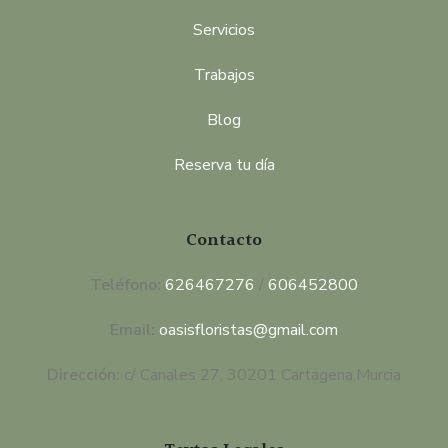
Servicios
Trabajos
Blog
Reserva tu día
Contacto
Teléfono:
626467276
/
606452800
Email:
oasisfloristas@gmail.com
Dirección:
c/ Canales 27, 30201 Cartagena,Murcia