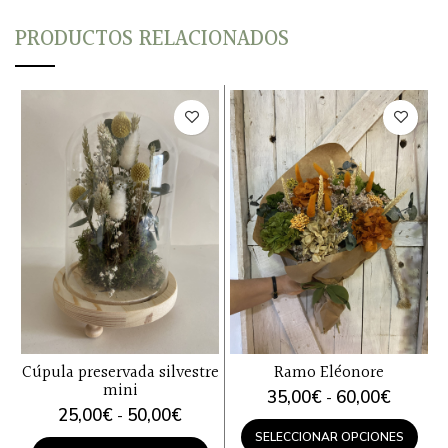
PRODUCTOS RELACIONADOS
Cúpula preservada silvestre
Ramo Eléonore
mini
Rango
35,00
€
60,00
€
-
Rango
25,00
€
50,00
€
-
de
de
precios:
SELECCIONAR OPCIONES