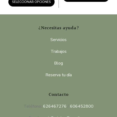
precios:
desde
SELECCIONAR OPCIONES
desde
35,00€
25,00€
hasta
hasta
60,00€
50,00€
¿Necesitas ayuda?
Servicios
Trabajos
Blog
Reserva tu día
Contacto
Teléfono:
626467276
/
606452800