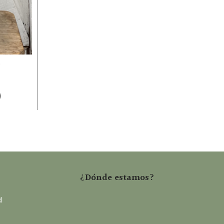
hasta
60,00€
o
¿Dónde estamos?
d