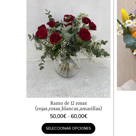
Ramo de 12 rosas
(rojas,rosas,blancas,amarillas)
Rango
50,00
€
60,00
€
-
de
precios:
SELECCIONAR OPCIONES
desde