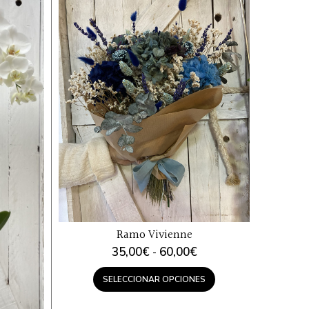
Ramo Vivienne
Rango
35,00
€
60,00
€
-
de
precios:
SELECCIONAR OPCIONES
desde
35,00€