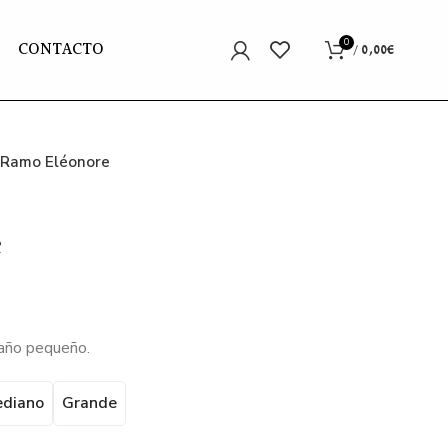
CONTACTO
0
/
0,00
€
Ramo Eléonore
e
ango
año pequeño.
ecios:
sde
diano
Grande
5,00€
sta