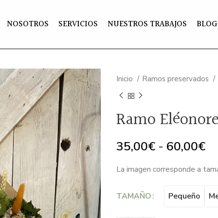
NOSOTROS
SERVICIOS
NUESTROS TRABAJOS
BLOG
Inicio
Ramos preservados
Ramo Eléonor
R
35,00
€
-
60,00
€
de
La imagen corresponde a tam
pr
de
TAMAÑO
Pequeño
Me
3
ha