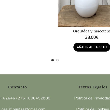
Orquídea y maceter
38,00
€
AÑADIR AL CARRITO
Contacto
Textos Legales
o:
626467276
/
606452800
Política de Privacida
:
oasisfloristas@gmail.com
Política de Cookies