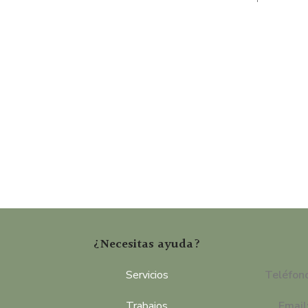
50,00€
hasta
60,00€
¿Necesitas ayuda?
Servicios
Teléfon
Trabajos
Email