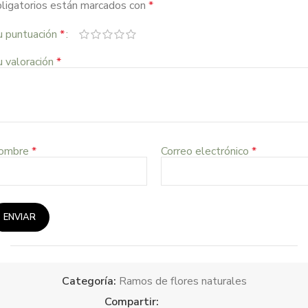
ligatorios están marcados con
*
u puntuación
*
 valoración
*
ombre
*
Correo electrónico
*
Categoría:
Ramos de flores naturales
Compartir: