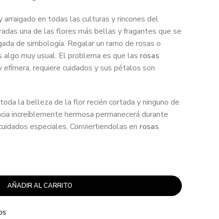
 arraigado en todas las culturas y rincones del
adas una de las flores más bellas y fragantes que se
rgada de simbología. Regalar un ramo de rosas o
s algo muy usual. El problema es que las
rosas
 efímera, requiere cuidados y sus pétalos son
oda la belleza de la flor recién cortada y ninguno de
encia increíblemente hermosa permanecerá durante
cuidados especiales. Conviertiendolas en
rosas
AÑADIR AL CARRITO
os