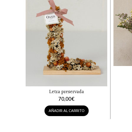
Letra preservada
70,00
€
AÑADIR AL CARRITO