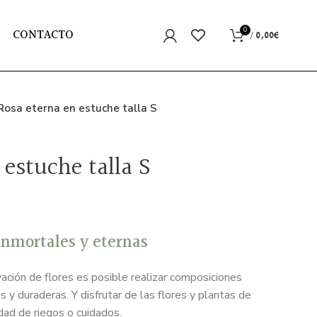
CONTACTO
0
/
0,00
€
Rosa eterna en estuche talla S
 estuche talla S
inmortales y eternas
vación de flores es posible realizar composiciones
as y duraderas. Y disfrutar de las flores y plantas de
idad de riegos o cuidados.