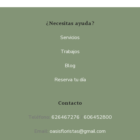
55,00€
hasta
120,00€
¿Necesitas ayuda?
Servicios
Trabajos
Blog
Reserva tu día
Contacto
Teléfono:
626467276
/
606452800
Email:
oasisfloristas@gmail.com