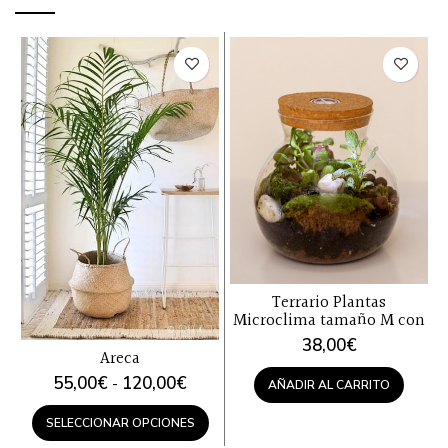
Terrario Plantas
Microclima tamaño M con
luz led
38,00
€
Areca
Rango
55,00
€
120,00
€
-
AÑADIR AL CARRITO
de
precios:
SELECCIONAR OPCIONES
desde